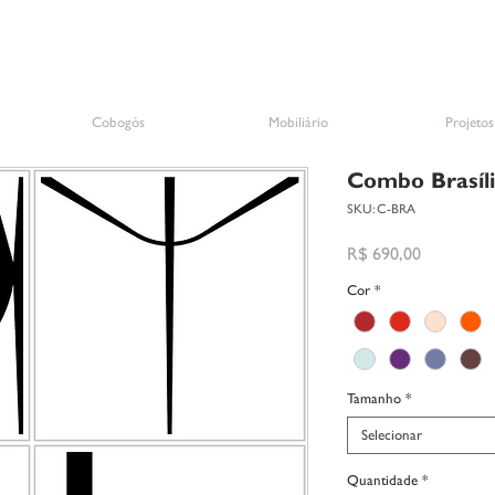
Cobogós
Mobiliário
Projetos
Combo Brasíli
SKU: C-BRA
Preço
R$ 690,00
Cor
*
Tamanho
*
Selecionar
Quantidade
*