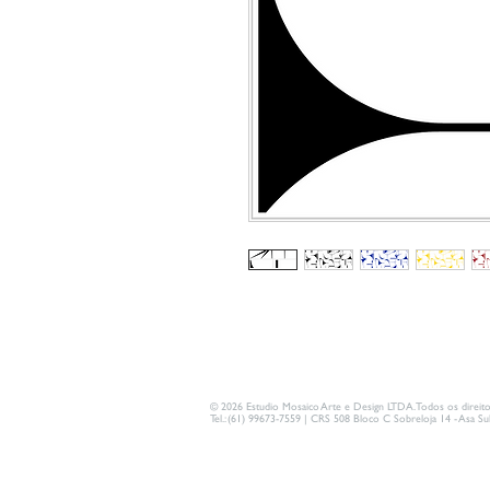
© 2026 Estudio Mosaico Arte e Design LTDA. Todos os direito
Tel.: (61) 99673-7559 | CRS 508 Bloco C Sobreloja 14 - Asa Sul 