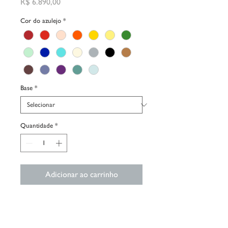
Preço
R$ 6.890,00
Cor do azulejo
*
Base
*
Quantidade
*
Adicionar ao carrinho