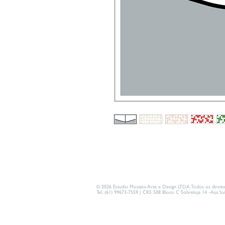
© 2026 Estudio Mosaico Arte e Design LTDA. Todos os direito
Tel.: (61) 99673-7559 | CRS 508 Bloco C Sobreloja 14 - Asa Sul 