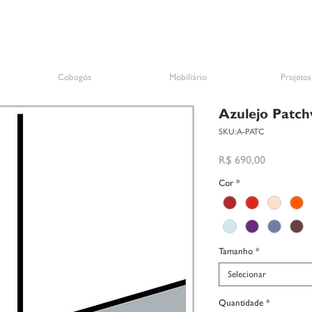
Cobogós
Mobiliário
Projetos
Azulejo Patc
SKU: A-PATC
Preço
R$ 690,00
Cor
*
Tamanho
*
Selecionar
Quantidade
*