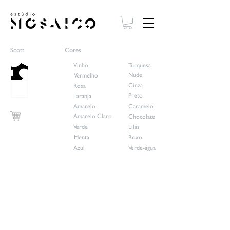
Scott
Cores
Vinho
Turquesa
Nude
Vermelho
Cinza
Rosa
Preto
Laranja
Amarelo
Caramelo
Amarelo Claro
Chocolate
Verde
Lilás
Preto
Menta
Roxo
Azul
Verde-água