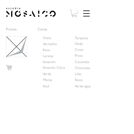
Prisma
Cores
Vinho
Turquesa
Nude
Vermelho
Cinza
Rosa
Preto
Laranja
Amarelo
Caramelo
Amarelo Claro
Chocolate
Verde
Lilás
Vinho
Menta
Roxo
Azul
Verde-água